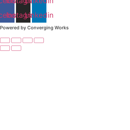
cebook
Instagram
Linkedin
cebook
Instagram
Linkedin
Powered by Converging Works