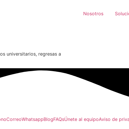
Nosotros
Soluc
os universitarios, regresas a
ono
Correo
Whatsapp
Blog
FAQs
Únete al equipo
Aviso de priv