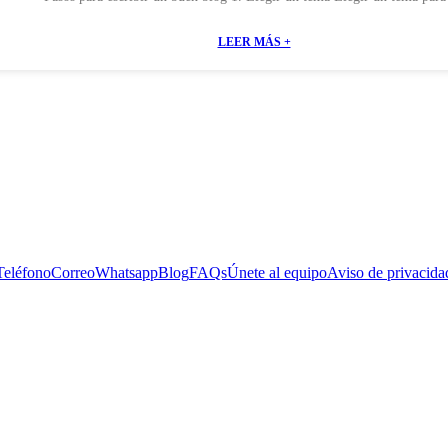
LEER MÁS +
Teléfono
Correo
Whatsapp
Blog
FAQs
Únete al equipo
Aviso de privacida