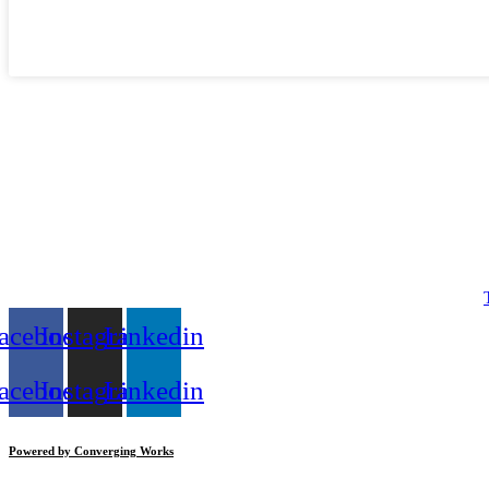
acebook
Instagram
Linkedin
acebook
Instagram
Linkedin
Powered by Converging Works