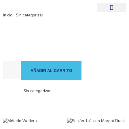
Inicio
/
Sin categorizar
/ Método Works
Método Works
$
337.38
AÑADIR AL CARRITO
Categoría:
Sin categorizar
Productos relacionados