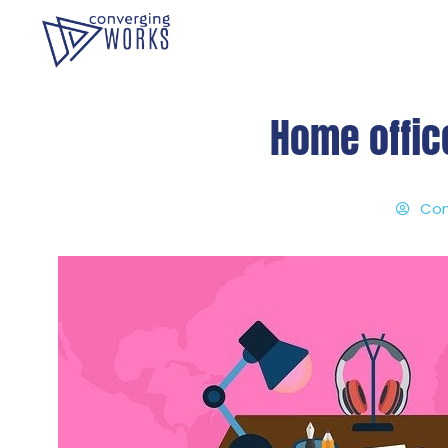
Home offic
Con