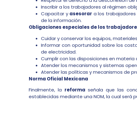
Respetar el derecho a la desconexión de l
Inscribir a los trabajadores al régimen obl
Capacitar y
asesorar
a los trabajadores
de la información.
Obligaciones especiales de los trabajadore
Cuidar y conservar los equipos, materiales
Informar con oportunidad sobre los cost
de electricidad.
Cumplir con las disposiciones en materia d
Atender los mecanismos y sistemas operat
Atender las políticas y mecanismos de pr
Norma Oficial Mexicana
Finalmente, la
reforma
señala que las condi
establecidas mediante una NOM, la cual será 