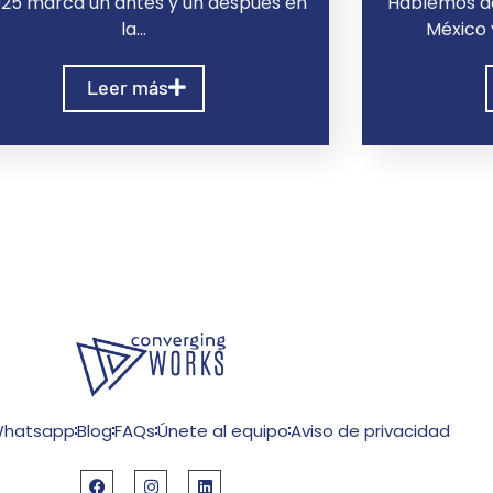
025 marca un antes y un después en
Hablemos de
la…
México
Leer más
hatsapp
Blog
FAQs
Únete al equipo
Aviso de privacidad