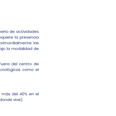
peño de actividades
equiere la presencia
 primordialmente las
ajo la modalidad de
 fuera del centro de
ecnológicas como el
n más del 40% en el
 donde vive).