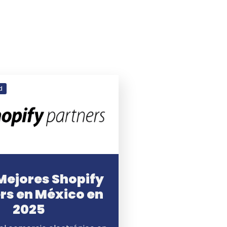
d
 Mejores Shopify
rs en México en
2025