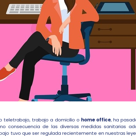
teletrabajo, trabajo a domicilio o
home office
, ha pasad
mo consecuencia de las diversas medidas sanitarias ad
bajo tuvo que ser regulada recientemente en nuestras ley